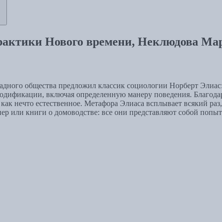
рактики Нового времени, Неклюдова Ма
адного общества предложил классик социологии Норберт Элиас
дификации, включая определенную манеру поведения. Благодаря
ак нечто естественное. Метафора Элиаса всплывает всякий раз, 
нер или книги о домоводстве: все они представляют собой попы