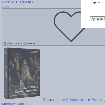
Орси М.Т.
Тана Ф.С.
старше 18
1350
Да, мне 
Добавить в избранное
Прожорливое Средневековье. Ужины д
Мишаненкова Е.