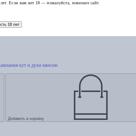
 лет. Если вам нет 18 — пожалуйста, покиньте сайт.
есть 18 лет
камлания кут и духи квисин
Добавить в корзину