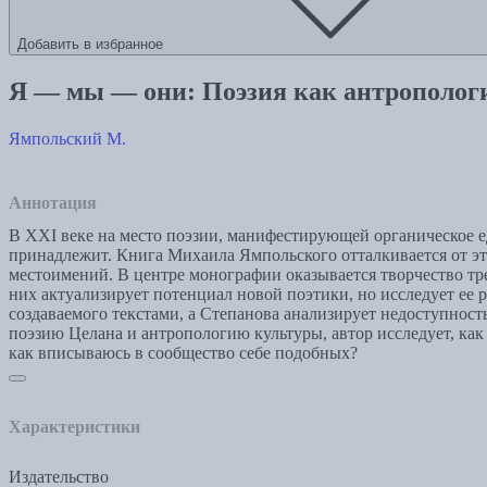
Добавить в избранное
Я — мы — они: Поэзия как антрополог
Ямпольский М.
Аннотация
В XXI веке на место поэзии, манифестирующей органическое ед
принадлежит. Книга Михаила Ямпольского отталкивается от э
местоимений. В центре монографии оказывается творчество т
них актуализирует потенциал новой поэтики, но исследует ее
создаваемого текстами, а Степанова анализирует недоступнос
поэзию Целана и антропологию культуры, автор исследует, как 
как вписываюсь в сообщество себе подобных?
Характеристики
Издательство