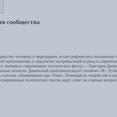
ия сообщества
инство человека и мироздания, встает рефлексия о положении ч
той проблематики и предлагает непривычный подход к совреме
рех значимых современных поэтических фигур — Григория Даше
 разные аспекты: Дашевский проблематизирует понятие «Я», Руб
ть голосов, обозначаемых как «Они». Помещая их творчество в 
современные поэтические тексты ищут ответ на главные вопросы с