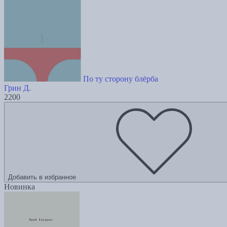
По ту сторону блёрба
Грин Д.
2200
Добавить в избранное
Новинка