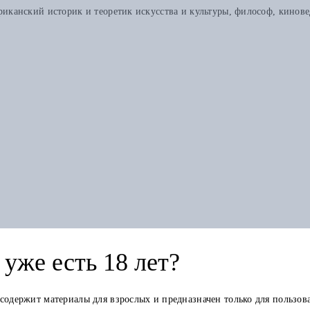
анский историк и теоретик искусства и культуры, философ, киновед
Книга в других изданиях
уже есть 18 лет?
 содержит материалы для взрослых и предназначен только для пользов