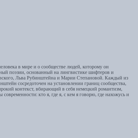
еловека в мире и о сообществе людей, которому он
нный поэзии, основанный на лингвистике шифтеров и
вского, Льва Рубинштейна и Марии Степановой. Каждый из
инштейн сосредоточен на установлении границ сообщества,
широкий контекст, вбирающий в себя немецкий романтизм,
овременности: кто я, где я, с кем я говорю, где нахожусь и