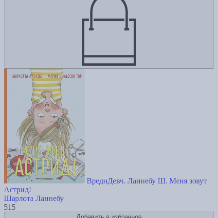
ВреднДевч. Ланнебу Ш. Меня зовут
Астрид!
Шарлота Ланнебу
515
Добавить в избранное