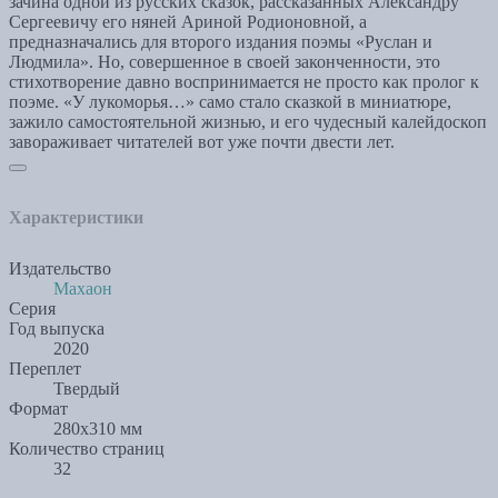
зачина одной из русских сказок, рассказанных Александру
Сергеевичу его няней Ариной Родионовной, а
предназначались для второго издания поэмы «Руслан и
Людмила». Но, совершенное в своей законченности, это
стихотворение давно воспринимается не просто как пролог к
поэме. «У лукоморья…» само стало сказкой в миниатюре,
зажило самостоятельной жизнью, и его чудесный калейдоскоп
завораживает читателей вот уже почти двести лет.
Характеристики
Издательство
Махаон
Серия
Год выпуска
2020
Переплет
Твердый
Формат
280x310 мм
Количество страниц
32