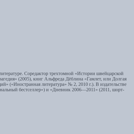
 литературе. Соредактор трехтомной «Истории швейцарской
рагедия» (2005), книг Альфреда Дёблина «Гамлет, или Долгая
й» («Иностранная литература» № 2, 2010 г.). В издательстве
альный бестселлер») и «Дневник 2006—2011» (2011, шорт-