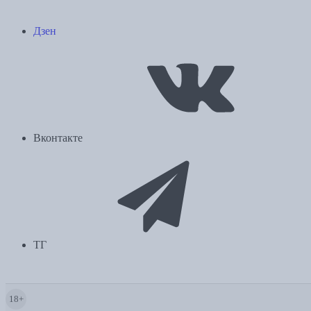
Дзен
Вконтакте
ТГ
18+