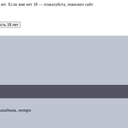
 лет. Если вам нет 18 — пожалуйста, покиньте сайт.
аток по карте можно использовать в других заказах.
есть 18 лет
рикадная, метро