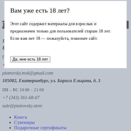
Вам уже есть 18 лет?
Этот сайт содержит материалы для взрослых и
предназначен только для пользователей старше 18 лет.
Если вам нет 18 — пожалуйста, покиньте сайт.
121069, Москва, ул. Малая Никитская 12, стр.12, метро
Баррикадная, метро Тверская
ПН – ВС 11:00 – 21:00
Да, мне есть 18 лет
+7 (495) 229-75-47
piotrovsky.msk@gmail.com
105082, Екатеринбург, ул. Бориса Ельцина, д. 3
ПН – ВС 10:00 – 21:00
+7 (343) 361-68-07
sale@piotrovsky.store
Книги
Сувениры
Подарочные сертификаты