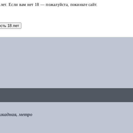
 лет. Если вам нет 18 — пожалуйста, покиньте сайт.
аток по карте можно использовать в других заказах.
есть 18 лет
рикадная, метро