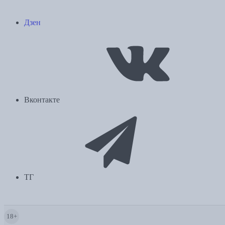
Дзен
Вконтакте
ТГ
18+