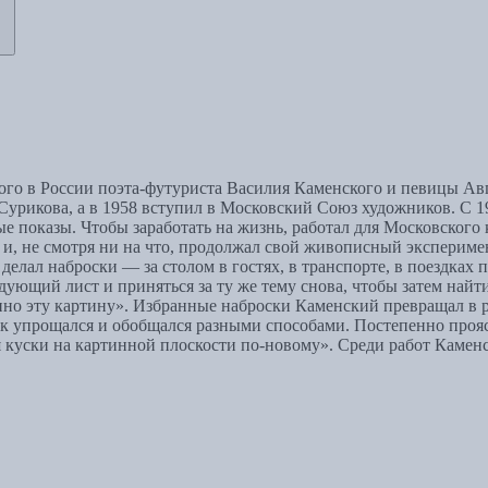
ого в России поэта-футуриста Василия Каменского и певицы Авгу
урикова, а в 1958 вступил в Московский Союз художников. С 19
ные показы. Чтобы заработать на жизнь, работал для Московског
 и, не смотря ни на что, продолжал свой живописный экспериме
л наброски — за столом в гостях, в транспорте, в поездках по
дующий лист и приняться за ту же тему снова, чтобы затем най
енно эту картину». Избранные наброски Каменский превращал в 
к упрощался и обобщался разными способами. Постепенно прояс
ся куски на картинной плоскости по-новому». Среди работ Камен