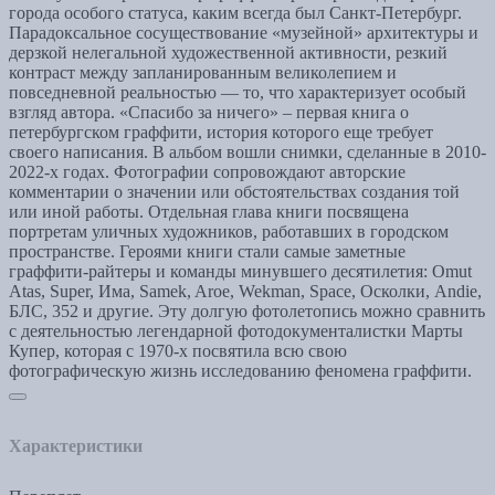
города особого статуса, каким всегда был Санкт-Петербург.
Парадоксальное сосуществование «музейной» архитектуры и
дерзкой нелегальной художественной активности, резкий
контраст между запланированным великолепием и
повседневной реальностью — то, что характеризует особый
взгляд автора. «Спасибо за ничего» – первая книга о
петербургском граффити, история которого еще требует
своего написания. В альбом вошли снимки, сделанные в 2010-
2022-х годах. Фотографии сопровождают авторские
комментарии о значении или обстоятельствах создания той
или иной работы. Отдельная глава книги посвящена
портретам уличных художников, работавших в городском
пространстве. Героями книги стали самые заметные
граффити-райтеры и команды минувшего десятилетия: Omut
Atas, Super, Има, Samek, Aroe, Wekman, Space, Осколки, Andie,
БЛС, 352 и другие. Эту долгую фотолетопись можно сравнить
с деятельностью легендарной фотодокументалистки Марты
Купер, которая с 1970-х посвятила всю свою
фотографическую жизнь исследованию феномена граффити.
Характеристики