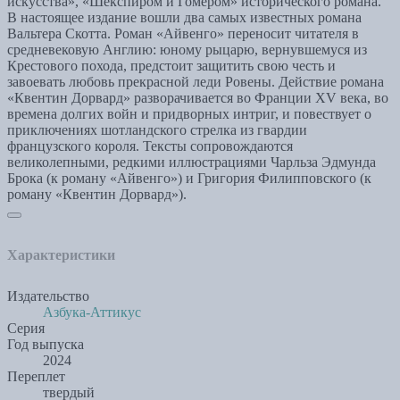
искусства», «Шекспиром и Гомером» исторического романа.
В настоящее издание вошли два самых известных романа
Вальтера Скотта. Роман «Айвенго» переносит читателя в
средневековую Англию: юному рыцарю, вернувшемуся из
Крестового похода, предстоит защитить свою честь и
завоевать любовь прекрасной леди Ровены. Действие романа
«Квентин Дорвард» разворачивается во Франции XV века, во
времена долгих войн и придворных интриг, и повествует о
приключениях шотландского стрелка из гвардии
французского короля. Тексты сопровождаются
великолепными, редкими иллюстрациями Чарльза Эдмунда
Брока (к роману «Айвенго») и Григория Филипповского (к
роману «Квентин Дорвард»).
Характеристики
Издательство
Азбука-Аттикус
Серия
Год выпуска
2024
Переплет
твердый