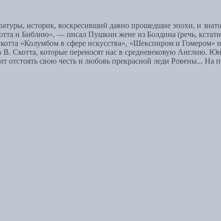
атуры, историк, воскресивший давно прошедшие эпохи, и знато
тта и Библию», — писал Пушкин жене из Болдина (речь, кстати
Скотта «Колумбом в сфере искусства», «Шекспиром и Гомером» и
в В. Скотта, которые переносят нас в средневековую Англию. 
ит отстоять свою честь и любовь прекрасной леди Ровены... На