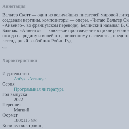
Аннотация
Вальтер Скотт — один из величайших писателей мировой литер
создавали картины, композиторы — оперы. «Читаю Вальтер Ско
«Айвенго», во французском переводе). Белинский называл В. 
Бальзак. «Айвенго» — ключевое произведение в цикле романо
похода на родину и волей отца лишенному наследства, предсто
легендарный разбойник Робин Гуд.
Характеристики
Издательство
Азбука-Аттикус
Серия
Программная литература
Год выпуска
2022
Переплет
Мягкий
Формат
180х115 мм
Количество страниц