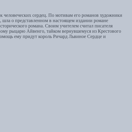
к человеческих сердец. По мотивам его романов художники
, шла о представленном в настоящем издании романе
сторического романа. Своим учителем считал писателя
Юному рыцарю Айвенго, тайком вернувшемуся из Крестового
 помощь ему придут король Ричард Львиное Сердце и