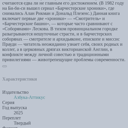
считаются едва ли не главным его достижением. (В 1982 году
на Би-би-си вышел сериал «Барчестерские хроники», где
снимались Алан Рикман и Дональд Плезенс.) Данная книга
включает первые две «хроники» — «Смотритель» и
«Барчестерские башни», — которые часто сравнивают с
«Соборянами» Лескова. В тихом провинциальном городке
разыгрываются нешуточные страсти, и в барчестерских
соборянах — смотрителе и архидьяконе, епископе и миссис
Прауди — читатель неожиданно узнает себя, своих родных и
коллег, а в церковных дрязгах викторианской Англии, в
конфликте между личной совестью и традиционными
привилегиями — животрепещущие проблемы современности.
Характеристики
Издательство
Азбука-Аттикус
Серия
Год выпуска
2025
Переплет
Твердый