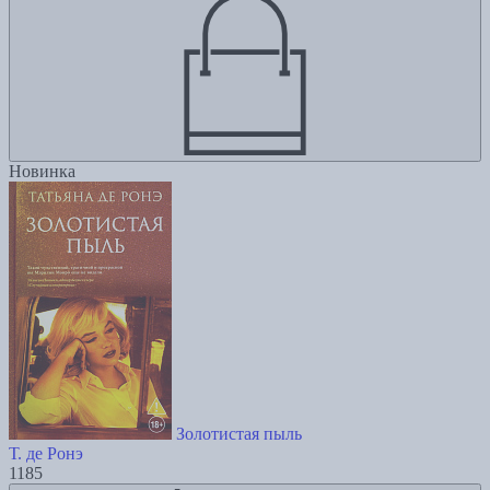
Новинка
Золотистая пыль
Т. де Ронэ
1185