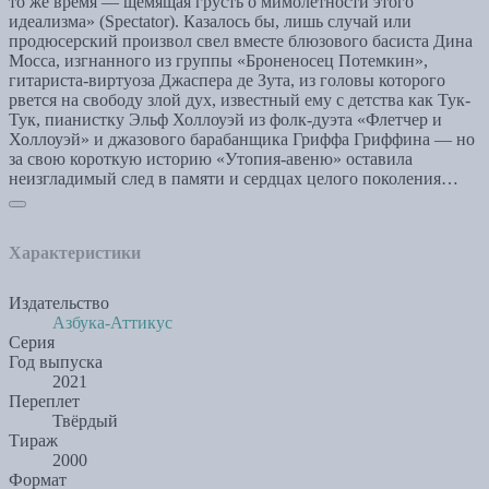
то же время — щемящая грусть о мимолетности этого
идеализма» (Spectator). Казалось бы, лишь случай или
продюсерский произвол свел вместе блюзового басиста Дина
Мосса, изгнанного из группы «Броненосец Потемкин»,
гитариста-виртуоза Джаспера де Зута, из головы которого
рвется на свободу злой дух, известный ему с детства как Тук-
Тук, пианистку Эльф Холлоуэй из фолк-дуэта «Флетчер и
Холлоуэй» и джазового барабанщика Гриффа Гриффина — но
за свою короткую историю «Утопия-авеню» оставила
неизгладимый след в памяти и сердцах целого поколения…
Характеристики
Издательство
Азбука-Аттикус
Серия
Год выпуска
2021
Переплет
Твёрдый
Тираж
2000
Формат