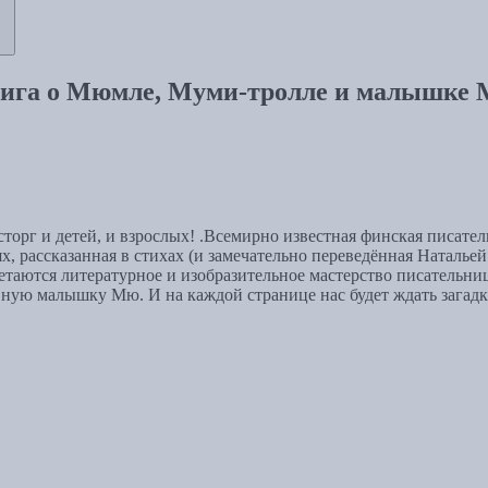
Книга о Мюмле, Муми-тролле и малышке
торг и детей, и взрослых! .Всемирно известная финская писате
ях, рассказанная в стихах (и замечательно переведённая Наталье
етаются литературное и изобразительное мастерство писательни
ую малышку Мю. И на каждой странице нас будет ждать загадка.