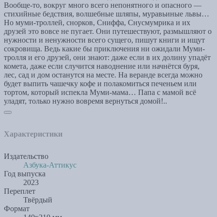
Вообще-то, вокруг много всего непонятного и опасного —
стихийные бедствия, волшебные шляпы, муравьиные львы…
Но муми-троллей, снорков, Сниффа, Снусмумрика и их
друзей это вовсе не пугает. Они путешествуют, размышляют о
нужности и ненужности всего сущего, пишут книги и ищут
сокровища. Ведь какие бы приключения ни ожидали Муми-
тролля и его друзей, они знают: даже если в их долину упадёт
комета, даже если случится наводнение или начнётся буря,
лес, сад и дом останутся на месте. На веранде всегда можно
будет выпить чашечку кофе и полакомиться печеньем или
тортом, который испекла Муми-мама… Папа с мамой всё
уладят, только нужно вовремя вернуться домой!..
Характеристики
Издательство
Азбука-Аттикус
Год выпуска
2023
Переплет
Твёрдый
Формат