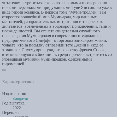
читателям встретиться с хорошо знакомыми и совершенно
новыми персонажами придуманными Туве Янссон, но уже в
виде героев комикса. В первом томе "Муми-троллей" вам
откроется волшебный мир Муми-дола, мир наивных
мечтателей, раздражительных интриганов и творческих
дилетантов, вовлеченных в водоворот приключений, тайн и
неожиданностей. Вы станете свидетелями случайного
превращения Муми-тролля в современного художника, а
предприимчивого Сниффа - в торговца эликсиром жизни,
узнаете, что за посылку отправили тете Джейн и куда ее
заманивал Снусмумрик, увидите красотку фрекен Снорк,
втискивающуюся в бикини, и, среди прочего, встретитесь со
зловещими мумиями муми-предков, одержимыми
пироманией!
Характеристики
Издательство
Zangavar
Год выпуска
2022
Переплет