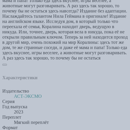
мама и папа! Только еда здесь вкуснее, игры веселее, а
животные могут разговаривать. А раз здесь так хорошо, то
почему бы не остаться здесь навсегда? Издание без адаптации.
Наслаждайтесь талантом Нила Геймана в оригинале! Издание
на английском языке. Исследуя дом, в который только что
переехала её семья, Коралина находит дверь, ведущую в
никуда. Или, точнее, дверь, которая вела в никуда, пока её не
открыли правильным ключом. Теперь за ней находится проход
в другой мир, очень похожий на мир Коралины: здесь тот же
дом, те же странные соседи, и даже её мама и папа! Только еда
здесь вкуснее, игры веселее, а животные могут разговаривать.
А раз здесь так хорошо, то почему бы не остаться
Характеристики
Издательство
АСТ-ЭКСМО
Серия
Год выпуска
2023
Переплет
Мягкий переплёт
Формат