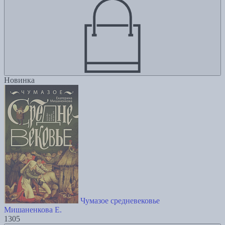
Новинка
Чумазое средневековье
Мишаненкова Е.
1305