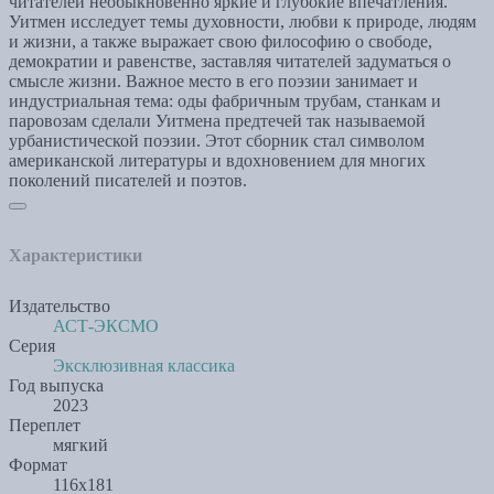
читателей необыкновенно яркие и глубокие впечатления.
Уитмен исследует темы духовности, любви к природе, людям
и жизни, а также выражает свою философию о свободе,
демократии и равенстве, заставляя читателей задуматься о
смысле жизни. Важное место в его поэзии занимает и
индустриальная тема: оды фабричным трубам, станкам и
паровозам сделали Уитмена предтечей так называемой
урбанистической поэзии. Этот сборник стал символом
американской литературы и вдохновением для многих
поколений писателей и поэтов.
Характеристики
Издательство
АСТ-ЭКСМО
Серия
Эксклюзивная классика
Год выпуска
2023
Переплет
мягкий
Формат
116х181