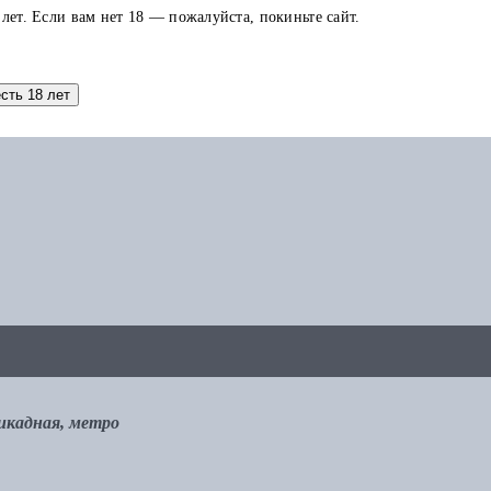
 лет. Если вам нет 18 — пожалуйста, покиньте сайт.
аток по карте можно использовать в других заказах.
есть 18 лет
рикадная, метро