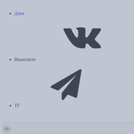
Дзен
Вконтакте
ТГ
18+