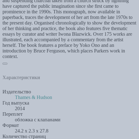
and suspending charcoal taken from a church struck by lightning
have captured the public imagination since she first came to
prominence in the 1990s. This monograph, now available in
paperback, traces the development of her art from the late 1970s to
the present day. Organised chronologically to show the development
of her thinking and practice, the book also features five thematic
essays by curator and writer Iwona Blazwick. Over 175 works are
illustrated, each accompanied by a commentary from the artist
herself. The book features a preface by Yoko Ono and an
introduction by Bruce Ferguson, which places Parkers work in
context.
Характеристики
Издательство
Thames & Hudson
Год выпуска
2014
Переплет
обложка с клапанами
Формат
24.2 x 2.3 x 27.8
Количество страниц