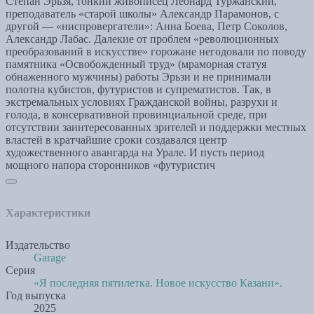
Степан Эрьзя, тонкий живописец Леонард Туржанский,
преподаватель «старой школы» Александр Парамонов, с
другой — «ниспровергатели»: Анна Боева, Петр Соколов,
Александр Лабас. Далекие от проблем «революционных
преобразований в искусстве» горожане негодовали по поводу
памятника «Освобожденный труд» (мраморная статуя
обнаженного мужчины) работы Эрьзи и не принимали
полотна кубистов, футуристов и супрематистов. Так, в
экстремальных условиях Гражданской войны, разрухи и
голода, в консервативной провинциальной среде, при
отсутствии заинтересованных зрителей и поддержки местных
властей в кратчайшие сроки создавался центр
художественного авангарда на Урале. И пусть период
мощного напора сторонников «футуристич
Характеристики
Издательство
Garage
Серия
«Я последняя пятилетка. Новое искусство Казани».
Год выпуска
2025