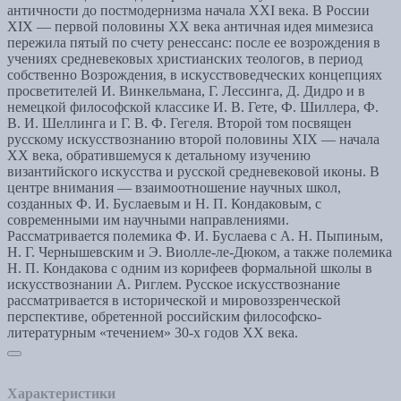
античности до постмодернизма начала XXI века. В России
XIX — первой половины XX века античная идея мимезиса
пережила пятый по счету ренессанс: после ее возрождения в
учениях средневековых христианских теологов, в период
собственно Возрождения, в искусствоведческих концепциях
просветителей И. Винкельмана, Г. Лессинга, Д. Дидро и в
немецкой философской классике И. В. Гете, Ф. Шиллера, Ф.
В. И. Шеллинга и Г. В. Ф. Гегеля. Второй том посвящен
русскому искусствознанию второй половины XIX — начала
ХX века, обратившемуся к детальному изучению
византийского искусства и русской средневековой иконы. В
центре внимания — взаимоотношение научных школ,
созданных Ф. И. Буслаевым и Н. П. Кондаковым, с
современными им научными направлениями.
Рассматривается полемика Ф. И. Буслаева с А. Н. Пыпиным,
Н. Г. Чернышевским и Э. Виолле-ле-Дюком, а также полемика
Н. П. Кондакова с одним из корифеев формальной школы в
искусствознании А. Риглем. Русское искусствознание
рассматривается в исторической и мировоззренческой
перспективе, обретенной российским философско-
литературным «течением» 30-х годов ХX века.
Характеристики