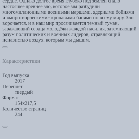
сердце. Однако долгое время глубоко под землёй спало
настоящее древнее зло, которое мы разбудили
многомиллионными военными маршами, ядерными бойнями
и «миротворческими» кровавыми банями по всему миру. Зло
ворочается, и в наш мир просачивается тёмный туман,
заражающий сердца молодёжи жаждой насилия, затемняющий
разум политических и военных лидеров, отравляющий
ненавистью воздух, которым мы дышим.
Характеристики
Год выпуска
2017
Переплет
твердый
Формат
154x217,5
Количество страниц
244