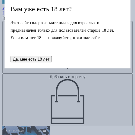
Доверие в бизнесе: Новая стратегия
успеха в эпоху тотального недоверия
Вам уже есть 18 лет?
Норка Д.
825
Этот сайт содержит материалы для взрослых и
Добавить в избранное
предназначен только для пользователей старше 18 лет.
Если вам нет 18 — пожалуйста, покиньте сайт.
Да, мне есть 18 лет
Добавить в корзину