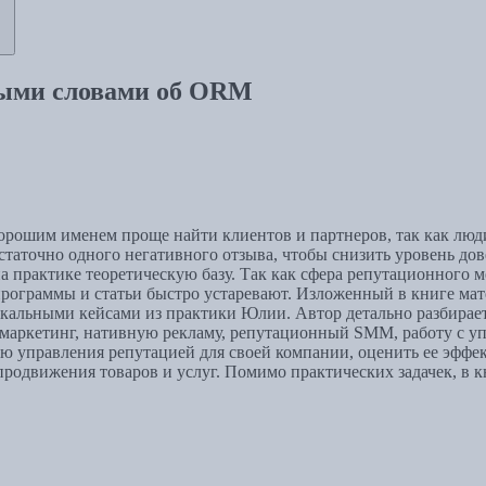
тыми словами об ORM
орошим именем проще найти клиентов и партнеров, так как люди
статочно одного негативного отзыва, чтобы снизить уровень дов
а практике теоретическую базу. Так как сфера репутационного 
программы и статьи быстро устаревают. Изложенный в книге мат
икальными кейсами из практики Юлии. Автор детально разбира
аркетинг, нативную рекламу, репутационный SMM, работу с уп
ю управления репутацией для своей компании, оценить ее эффек
родвижения товаров и услуг. Помимо практических задачек, в к