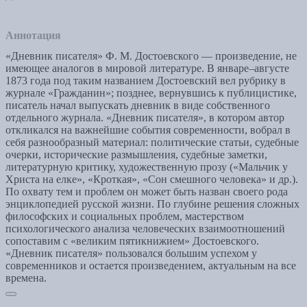
Аннотация
«Дневник писателя» Ф. М. Достоевского — произведение, не
имеющее аналогов в мировой литературе. В январе–августе
1873 года под таким названием Достоевский вел рубрику в
журнале «Гражданин»; позднее, вернувшись к публицистике,
писатель начал выпускать дневник в виде собственного
отдельного журнала. «Дневник писателя», в котором автор
откликался на важнейшие события современности, вобрал в
себя разнообразный материал: политические статьи, судебные
очерки, исторические размышления, судебные заметки,
литературную критику, художественную прозу («Мальчик у
Христа на елке», «Кроткая», «Сон смешного человека» и др.).
По охвату тем и проблем он может быть назван своего рода
энциклопедией русской жизни. По глубине решения сложных
философских и социальных проблем, мастерством
психологического анализа человеческих взаимоотношений
сопоставим с «великим пятикнижием» Достоевского.
«Дневник писателя» пользовался большим успехом у
современников и остается произведением, актуальным на все
времена.