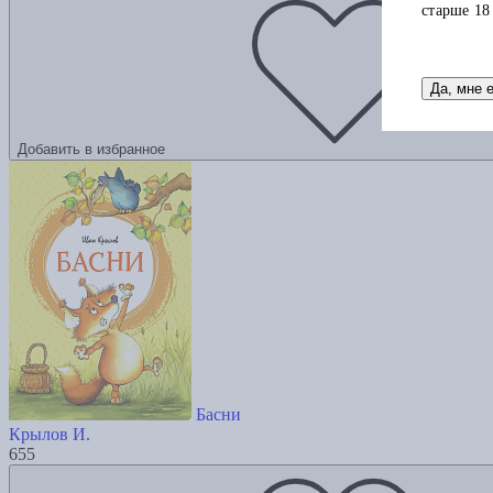
старше 18
Да, мне 
Добавить в избранное
Басни
Крылов И.
655