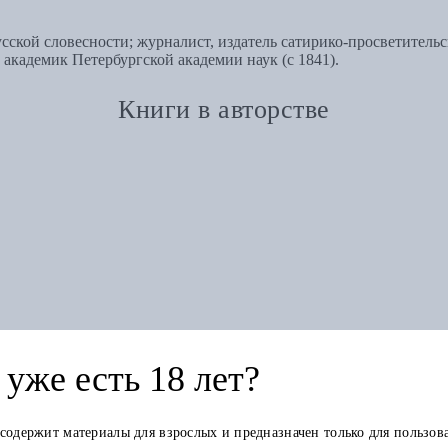
усской словесности; журналист, издатель сатирико-просветител
академик Петербургской академии наук (с 1841).
Книги в авторстве
уже есть 18 лет?
 содержит материалы для взрослых и предназначен только для пользов