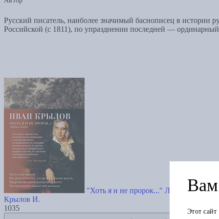
Автор
Русский писатель, наиболее значимый баснописец в истории р
Российской (с 1811), по упразднении последней — ординарный 
Вам 
"Хоть я и не пророк..." Лирика. Басни
Крылов И.
1035
Этот сайт