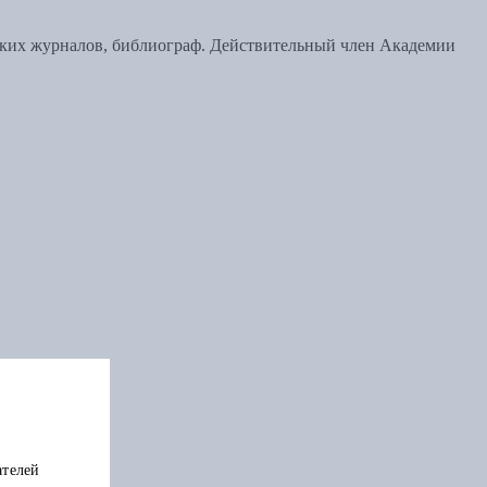
ьских журналов, библиограф. Действительный член Академии
ателей