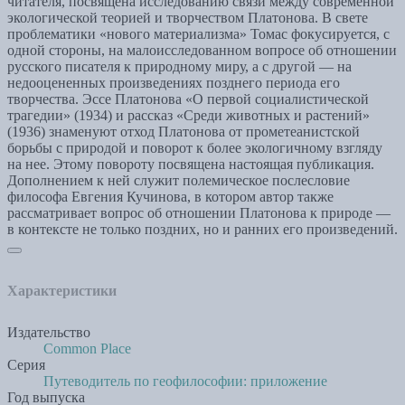
читателя, посвящена исследованию связи между современной
экологической теорией и творчеством Платонова. В свете
проблематики «нового материализма» Томас фокусируется, с
одной стороны, на малоисследованном вопросе об отношении
русского писателя к природному миру, а с другой — на
недооцененных произведениях позднего периода его
творчества. Эссе Платонова «О первой социалистической
трагедии» (1934) и рассказ «Среди животных и растений»
(1936) знаменуют отход Платонова от прометеанистской
борьбы с природой и поворот к более экологичному взгляду
на нее. Этому повороту посвящена настоящая публикация.
Дополнением к ней служит полемическое послесловие
философа Евгения Кучинова, в котором автор также
рассматривает вопрос об отношении Платонова к природе —
в контексте не только поздних, но и ранних его произведений.
Характеристики
Издательство
Common Place
Серия
Путеводитель по геофилософии: приложение
Год выпуска