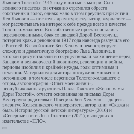
Львович Толстой в 1915 году в письме к матери. Сын
великого писателя, он отчаянно стремился обрести
собственный голос, однако мало в этом преуспел: при жизни
Лев Львович — писатель, драматург, скульптор, журналист —
мог рассчитывать на интерес к себе прежде всего в качестве
Толстого-младшего. Его собственные проекты остались
нереализованными, брак со шведкой Дорой Вестерлунд
потерпел крах, а революция 1917 года навсегда разлучила его
с Россией. В своей книге Бен Хеллман реконструирует
сложную и драматичную биографию Льва Львовича, в
которой присутствовали и сосуществовали восхищение перед
Западом и великорусский шовинизм, революции и войны,
периоды изобилия и крайней нужды, годы оптимизма и
отчаяния. Материалом для автора послужило множество
источников, в том числе переписка Толстого-младшего с
отцом, автобиография «Опыт моей жизни»,
неопубликованная рукопись Павла Толстого «Жизнь мамы
Доры Толстой», отчасти основанная на письмах Доры
Вестерлунд родителям в Швецию. Бен Хеллман — доцент-
эмеритус Хельсинкского университета, автор книг «Сказка и
быль. История русской детской литературы» (2016) и
«Северные гости Льва Толстого» (2021), вышедших в
издательстве «НЛО».