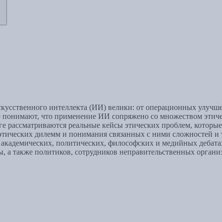
кусственного интеллекта (ИИ) велики: от операционных улучше
се понимают, что применение ИИ сопряжено со множеством этиче
ге рассматриваются реальные кейсы этических проблем, которые
этических дилемм и понимания связанных с ними сложностей и т
 академических, политических, философских и медийных дебатах
 а также политиков, сотрудников неправительственных организ