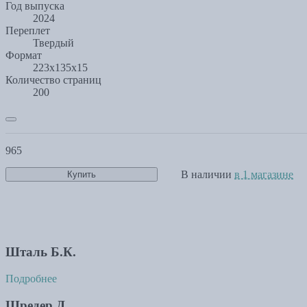
Год выпуска
2024
Переплет
Твердый
Формат
223x135x15
Количество страниц
200
965
В наличии
в 1 магазине
Купить
Шталь Б.К.
Подробнее
Шредер Д.