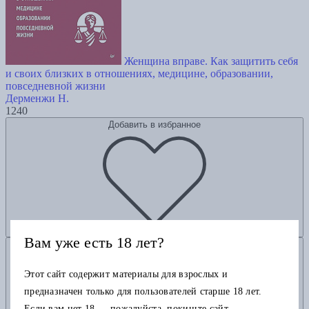
Женщина вправе. Как защитить себя
и своих близких в отношениях, медицине, образовании,
повседневной жизни
Дерменжи Н.
1240
Добавить в избранное
Вам уже есть 18 лет?
Добавить в корзину
Этот сайт содержит материалы для взрослых и
предназначен только для пользователей старше 18 лет.
Если вам нет 18 — пожалуйста, покиньте сайт.