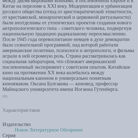
между двумя мировыми войнами, в послевоенной Европе и в
Китае на переломе к ХХI веку. Модернизация и урбанизация
русского общества (отход от аристократической этикетности,
от крестьянской, монархической и церковной ритуальности)
были неотделимы от утопических проектов создания нового
антропологического типа – советского человека, подвергнув
национальную традицию радикальному переосмыслению.
После 1945 года перевоспитание немцев в духе демократии
было сознательной программой, над которой работали
американские политики, психологи и антропологи, и фильмы
играли в ней огромную роль. Страна рассматривалась как
социальная лаборатория, что сближает американский
послевоенный эксперимент с советским опытом. Китайское
кино на протяжении ХХ века колебалось между
национальным каноном и универсально понятным
киноязыком. Оксана Булгакова — киновед, профессор
Майнцского университета имени Иоганна Гутенберга.
Характеристики
Издательство
Новое Литературное Обозрение
Серия