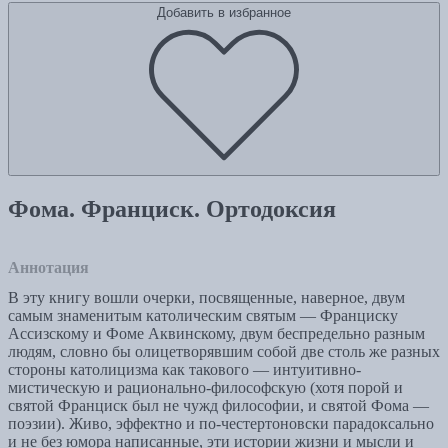
Добавить в избранное
Фома. Франциск. Ортодоксия
Аннотация
В эту книгу вошли очерки, посвященные, наверное, двум
самым знаменитым католическим святым — Франциску
Ассизскому и Фоме Аквинскому, двум беспредельно разным
людям, словно бы олицетворявшим собой две столь же разных
стороны католицизма как такового — интуитивно-
мистическую и рационально-философскую (хотя порой и
святой Франциск был не чужд философии, и святой Фома —
поэзии). Живо, эффектно и по-честертоновски парадоксально
и не без юмора написанные, эти истории жизни и мысли и