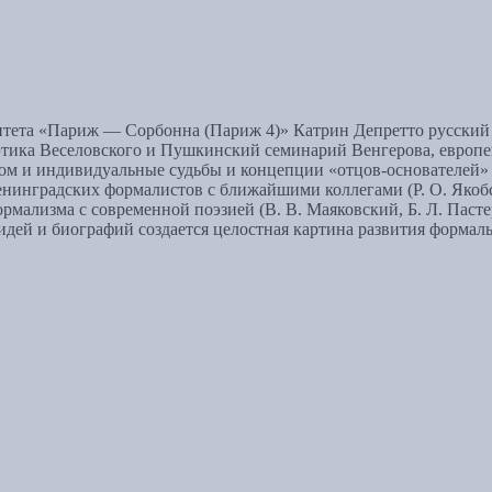
итета «Париж — Сорбонна (Париж 4)» Катрин Депретто русский 
оэтика Веселовского и Пушкинский семинарий Венгерова, европе
ом и индивидуальные судьбы и концепции «отцов-основателей» ф
енинградских формалистов с ближайшими коллегами (Р. О. Якоб
рмализма с современной поэзией (В. В. Маяковский, Б. Л. Пасте
 идей и биографий создается целостная картина развития формал