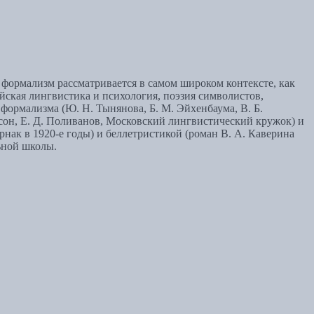
формализм рассматривается в самом широком контексте, как
йская лингвистика и психология, поэзия символистов,
ормализма (Ю. Н. Тынянова, Б. М. Эйхенбаума, В. Б.
сон, Е. Д. Поливанов, Московский лингвистический кружок) и
рнак в 1920‑е годы) и беллетристикой (роман В. А. Каверина
ьной школы.