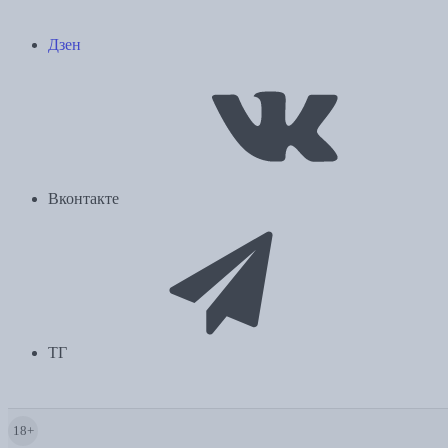
Дзен
Вконтакте
ТГ
18+