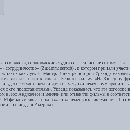
лера к власти, голливудские студии согласились не снимать ф
 – «сотрудничество» (Zusammenarbeit) , в котором приняли учас
он, таких как Луис Б. Майер. В центре истории Урванда находит
ртия восстала против показа в Берлине фильма «На Западном фро
ливудские студии начали идти на уступки немецкому правительств
я с его представителями. Урванд показывает, что эта договорен
лом в Лос-Анджелесе и меняли или отменяли фильмы в соответст
GM финансировала производство немецкого вооружения. Тщател
ории Голливуда и Америки.