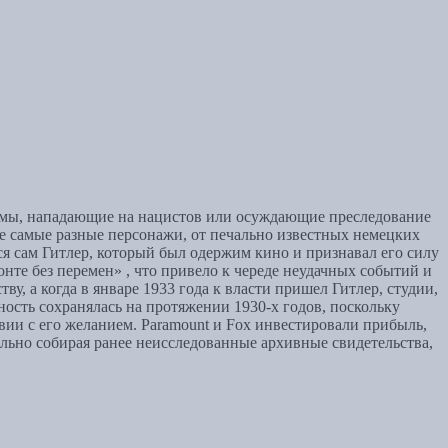
ильмы, нападающие на нацистов или осуждающие преследование
тие самые разные персонажи, от печально известных немецких
ся сам Гитлер, который был одержим кино и признавал его силу
нте без перемен» , что привело к череде неудачных событий и
у, а когда в январе 1933 года к власти пришел Гитлер, студии,
ность сохранялась на протяжении 1930-х годов, поскольку
вии с его желанием. Paramount и Fox инвестировали прибыль,
ьно собирая ранее неисследованные архивные свидетельства,