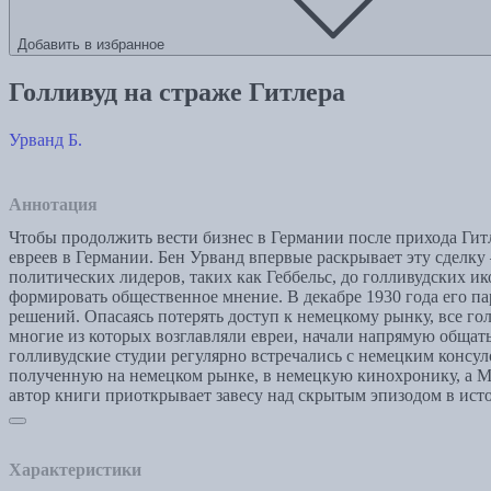
Добавить в избранное
Голливуд на страже Гитлера
Урванд Б.
Аннотация
Чтобы продолжить вести бизнес в Германии после прихода Гит
евреев в Германии. Бен Урванд впервые раскрывает эту сделку
политических лидеров, таких как Геббельс, до голливудских ик
формировать общественное мнение. В декабре 1930 года его па
решений. Опасаясь потерять доступ к немецкому рынку, все гол
многие из которых возглавляли евреи, начали напрямую общатьс
голливудские студии регулярно встречались с немецким консу
полученную на немецком рынке, в немецкую кинохронику, а M
автор книги приоткрывает завесу над скрытым эпизодом в ист
Характеристики