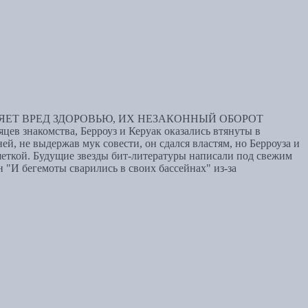
ЕТ ВРЕД ЗДОРОВЬЮ, ИХ НЕЗАКОННЫЙ ОБОРОТ
комства, Берроуз и Керуак оказались втянуты в
й, не выдержав мук совести, он сдался властям, но Берроуза и
ешеткой. Будущие звезды бит-литературы написали под свежим
"И бегемоты сварились в своих бассейнах" из-за