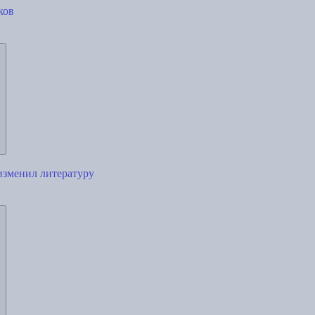
ков
изменил литературу