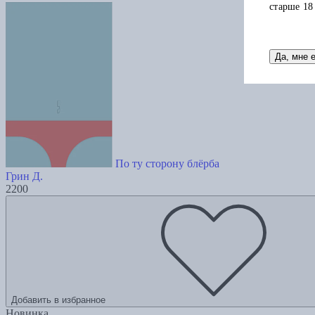
старше 18
Да, мне 
По ту сторону блёрба
Грин Д.
2200
Добавить в избранное
Новинка