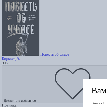
Повесть об ужасе
Биркхед Э.
905
Вам 
Добавить в избранное
Этот сайт
Новинка