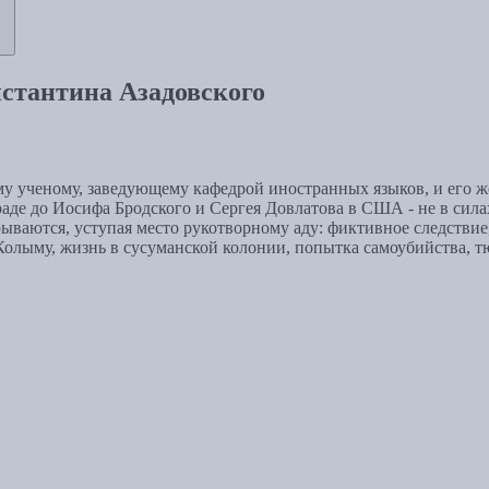
нстантина Азадовского
му ученому, заведующему кафедрой иностранных языков, и его же
е до Иосифа Бродского и Сергея Довлатова в США - не в силах 
ываются, уступая место рукотворному аду: фиктивное следствие
 Колыму, жизнь в сусуманской колонии, попытка самоубийства, 