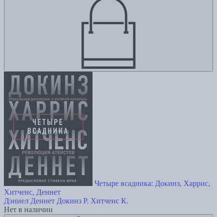
Четыре всадника: Докинз, Харрис,
Хитченс, Деннет
Дэниел Деннет
Докинз Р.
Хитченс К.
Нет в наличии