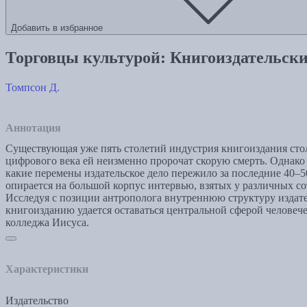
Добавить в избранное
Торговцы культурой: Книгоиздательски
Томпсон Д.
Аннотация
Существующая уже пять столетий индустрия книгоиздания сто
цифрового века ей неизменно пророчат скорую смерть. Однако
какие перемены издательское дело пережило за последние 40–5
опирается на большой корпус интервью, взятых у различных со
Исследуя с позиции антрополога внутреннюю структуру издате
книгоизданию удается оставаться центральной сферой челове
колледжа Иисуса.
Характеристики
Издательство