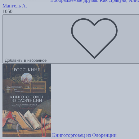
Воображаемые друзья: Как Дракула, Али
Мангель А.
1050
Добавить в избранное
Книготорговец из Флоренции