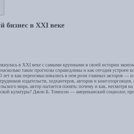
й бизнес в XXI веке
лкнулась в XXI веке с самыми крупными в своей истории экон
 насколько такие прогнозы справедливы и как сегодня устроен 
0 лет и как переосмысливались в нем роли главных акторов — из
трудников издательств, хедхантеров, авторов и книготорговцев
льского мира, автор пытается понять: почему и как, несмотря 
ческой культуры? Джон Б. Томпсон — американский социолог, п