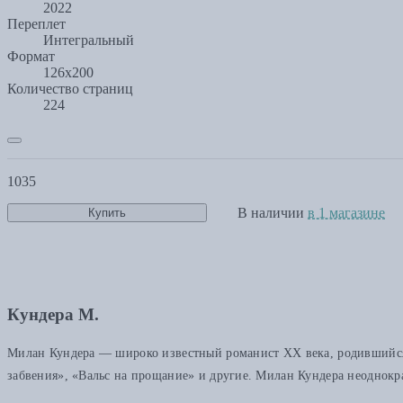
2022
Переплет
Интегральный
Формат
126х200
Количество страниц
224
1035
В наличии
в 1 магазине
Купить
Кундера М.
Милан Кундера — широко известный романист XX века, родившийся
забвения», «Вальс на прощание» и другие. Милан Кундера неоднокр