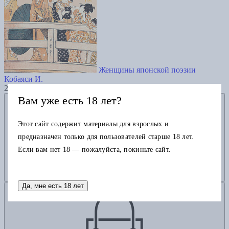
Женщины японской поэзии
Кобаяси И.
2105
Вам уже есть 18 лет?
Добавить в избранное
Этот сайт содержит материалы для взрослых и
предназначен только для пользователей старше 18 лет.
Если вам нет 18 — пожалуйста, покиньте сайт.
Да, мне есть 18 лет
Добавить в корзину