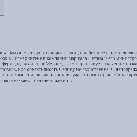
чи». Замки, о которых говорит Селин, в действительности явл
ка: в Зигмарингене в компании маршала Петэна и его министров,
ерме, и, наконец, в Медоне, где он практикует в качестве врача
о исповедь, ибо объективность Селину не свойственна. С непод
ств и самого маршала накануне суда. Это взгляд на войну с др
т быть названо «изнанкой жизни».