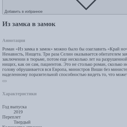
Добавить в избранное
Из замка в замок
Аннотация
Роман «Из замка в замок» можно было бы озаглавить «Край но
Ненависть, Нищета. Три раза Селин оказывается обитателем зам
заключении в тюрьме, потом еще несколько лет на разрушенной ф
нищих, как он сам, пациентов. Это не столько роман, скольк
голову обрушивается вся Европа, министров Виши без министер
наделенному поразительной способностью видеть то, что може
Характеристики
Год выпуска
2019
Переплет
Твердый