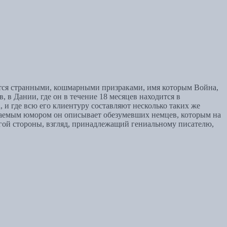
яются странными, кошмарными призраками, имя которым Война,
 в Дании, где он в течение 18 месяцев находится в
, и где всю его клиентуру составляют несколько таких же
ражаемым юмором он описывает обезумевших немцев, которым на
угой стороны, взгляд, принадлежащий гениальному писателю,