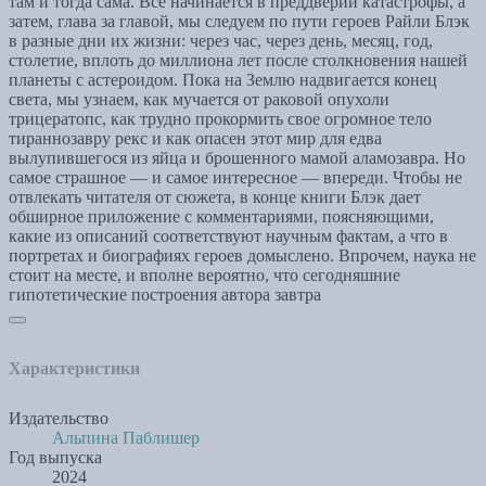
там и тогда сама. Все начинается в преддверии катастрофы, а
затем, глава за главой, мы следуем по пути героев Райли Блэк
в разные дни их жизни: через час, через день, месяц, год,
столетие, вплоть до миллиона лет после столкновения нашей
планеты с астероидом. Пока на Землю надвигается конец
света, мы узнаем, как мучается от раковой опухоли
трицератопс, как трудно прокормить свое огромное тело
тираннозавру рекс и как опасен этот мир для едва
вылупившегося из яйца и брошенного мамой аламозавра. Но
самое страшное — и самое интересное — впереди. Чтобы не
отвлекать читателя от сюжета, в конце книги Блэк дает
обширное приложение с комментариями, поясняющими,
какие из описаний соответствуют научным фактам, а что в
портретах и биографиях героев домыслено. Впрочем, наука не
стоит на месте, и вполне вероятно, что сегодняшние
гипотетические построения автора завтра
Характеристики
Издательство
Альпина Паблишер
Год выпуска
2024