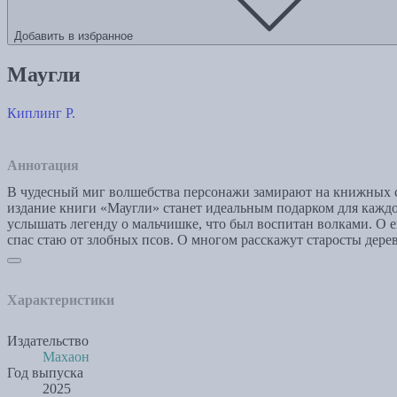
Добавить в избранное
Маугли
Киплинг Р.
Аннотация
В чудесный миг волшебства персонажи замирают на книжных с
издание книги «Маугли» станет идеальным подарком для каждог
услышать легенду о мальчишке, что был воспитан волками. О ег
спас стаю от злобных псов. О многом расскажут старосты дере
Характеристики
Издательство
Махаон
Год выпуска
2025