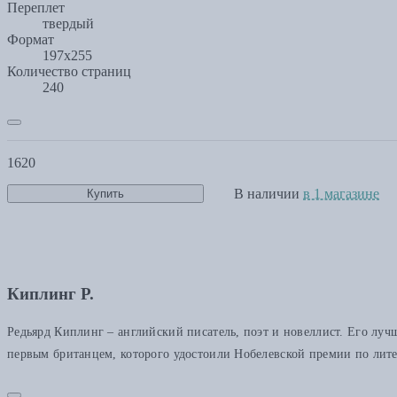
Переплет
твердый
Формат
197х255
Количество страниц
240
1620
В наличии
в 1 магазине
Купить
Киплинг Р.
Редьярд Киплинг – английский писатель, поэт и новеллист. Его лу
первым британцем, которого удостоили Нобелевской премии по литер