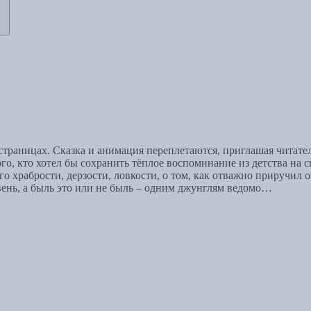
траницах. Сказка и анимация переплетаются, приглашая читат
о, кто хотел бы сохранить тёплое воспоминание из детства на 
о храбрости, дерзости, ловкости, о том, как отважно приручил 
вень, а быль это или не быль – одним джунглям ведомо…