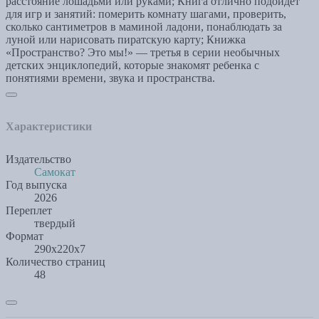
расстояние лошадьми или руками; Книга отлично подойдёт
для игр и занятий: померить комнату шагами, проверить,
сколько сантиметров в маминой ладони, понаблюдать за
луной или нарисовать пиратскую карту; Книжка
«Пространство? Это мы!» — третья в серии необычных
детских энциклопедий, которые знакомят ребенка с
понятиями времени, звука и пространства.
Характеристики
Издательство
Самокат
Год выпуска
2026
Переплет
твердый
Формат
290х220х7
Количество страниц
48