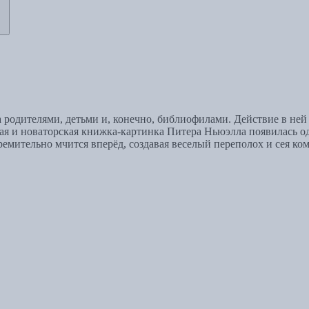
ма родителями, детьми и, конечно, библиофилами. Действие в ней
мная и новаторская книжка-картинка Питера Ньюэлла появилась 
ремительно мчится вперёд, создавая веселый переполох и сея к